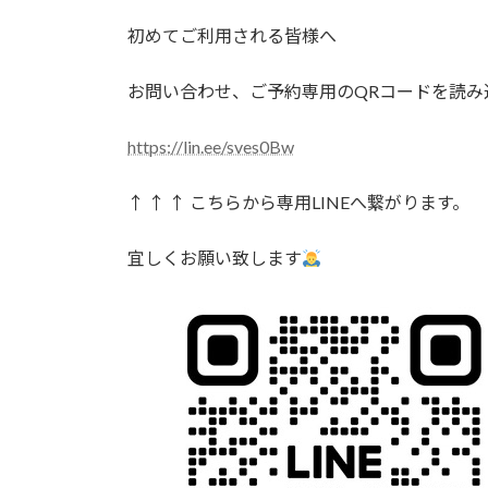
日
時
初めてご利用される皆様へ
:
お問い合わせ、ご予約専用のQRコードを読み込
https://lin.ee/sves0Bw
↑ ↑ ↑ こちらから専用LINEへ繋がります。
宜しくお願い致します