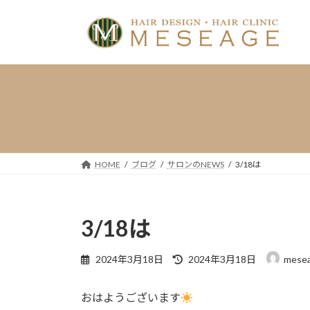
コ
ナ
ン
ビ
テ
ゲ
ン
ー
ツ
シ
へ
ョ
ス
ン
キ
に
ッ
移
プ
動
HOME
ブログ
サロンのNEWS
3/18は
3/18は
最
2024年3月18日
2024年3月18日
mese
終
更
おはようございます
新