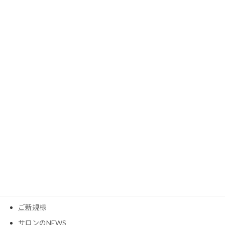
2023年8月
2023年7月
2023年6月
2023年5月
2023年3月
カテゴリー
MESEAGEガーデン
YouTube
アイテム
ウイッグ
コスメ
ご新規様
サロンのNEWS