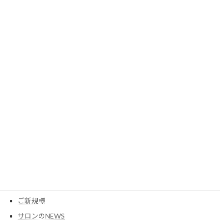
2023年7月
2023年6月
2023年5月
2023年3月
カテゴリー
MESEAGEガーデン
YouTube
アイテム
ウイッグ
コスメ
ご新規様
サロンのNEWS