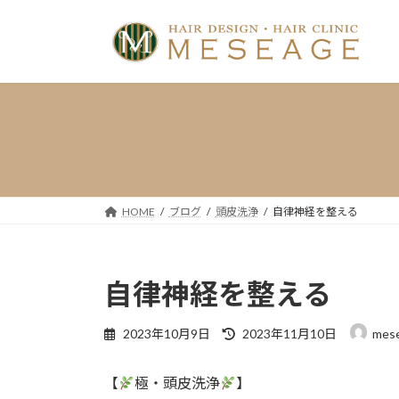
コ
ナ
ン
ビ
テ
ゲ
ン
ー
ツ
シ
へ
ョ
ス
ン
キ
に
ッ
移
プ
動
HOME
ブログ
頭皮洗浄
自律神経を整える
自律神経を整える
最
2023年10月9日
2023年11月10日
mes
終
更
【
極・頭皮洗浄
】
新