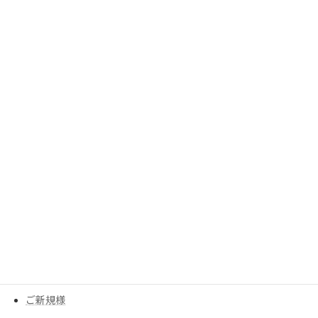
2023年8月
2023年7月
2023年6月
2023年5月
2023年3月
カテゴリー
MESEAGEガーデン
YouTube
アイテム
ウイッグ
コスメ
ご新規様