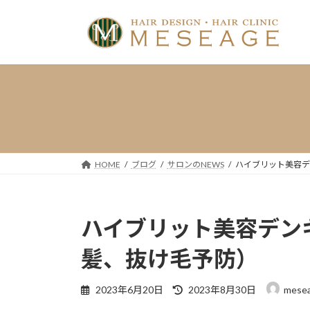
コ
ナ
ン
ビ
テ
ゲ
ン
ー
ツ
シ
へ
ョ
ス
ン
キ
に
ッ
移
プ
動
HOME
ブログ
サロンのNEWS
ハイブリット美容デ
ハイブリット美容デン
髪、抜け毛予防）
最
2023年6月20日
2023年8月30日
mese
終