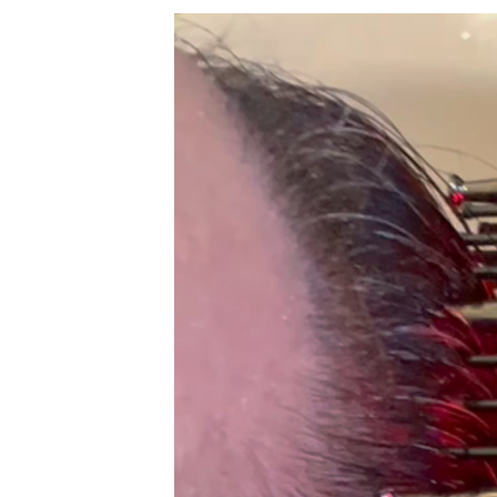
更
新
日
時
: