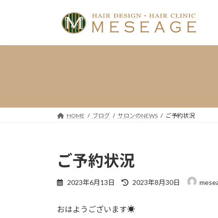
コ
ナ
ン
ビ
テ
ゲ
ン
ー
ツ
シ
へ
ョ
ス
ン
キ
に
ッ
移
プ
動
HOME
ブログ
サロンのNEWS
ご予約状況
ご予約状況
最
2023年6月13日
2023年8月30日
mese
終
更
おはようございます☀
新