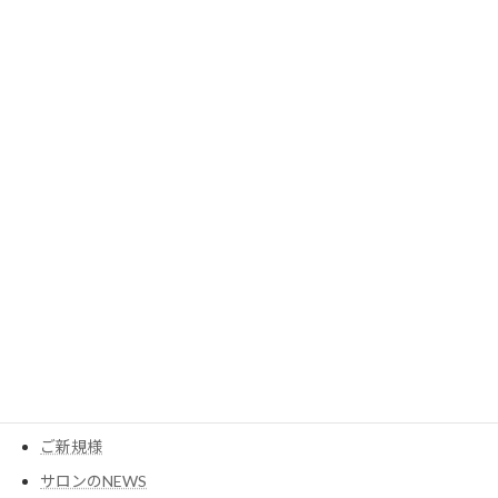
2023年7月
2023年6月
2023年5月
2023年3月
カテゴリー
MESEAGEガーデン
YouTube
アイテム
ウイッグ
コスメ
ご新規様
サロンのNEWS