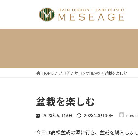
コ
ナ
ン
ビ
テ
ゲ
ン
ー
ツ
シ
へ
ョ
ス
ン
キ
に
ッ
移
プ
動
HOME
ブログ
サロンのNEWS
盆栽を楽しむ
盆栽を楽しむ
最
2023年5月16日
2023年8月30日
mese
終
更
今日は高松盆栽の郷に行き、盆栽を購入しま
新