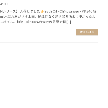
9月18日
ONシリーズ】 入荷しました
Bath Oil - Chigusanezu - ¥9,240 容
0ml 木漏れ日がさす水面、絶え間なく湧き出る湧水に浸かったよ
スオイル。植物由来100%の大地の恩恵で潤 […]
続きを読む