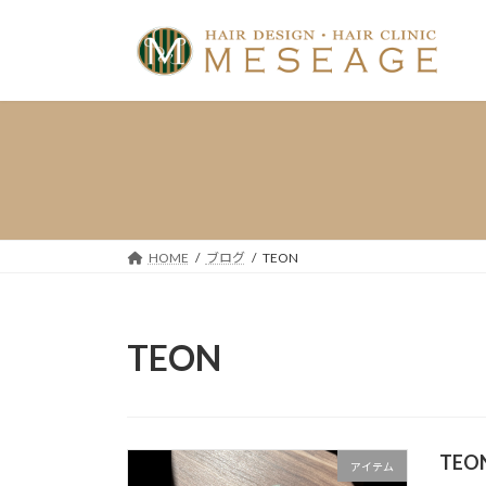
コ
ナ
ン
ビ
テ
ゲ
ン
ー
ツ
シ
へ
ョ
ス
ン
キ
に
ッ
移
プ
動
HOME
ブログ
TEON
TEON
TE
アイテム