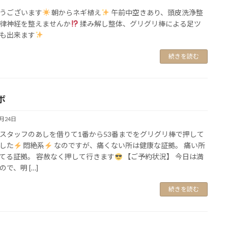
うございます
朝からネギ植え
午前中空きあり、頭皮洗浄整
律神経を整えませんか
揉み解し整体、グリグリ棒による足ツ
も出来ます
続きを読む
ボ
6月24日
スタッフのあしを借りて1番から53番までをグリグリ棒で押して
した
悶絶系
なのですが、痛くない所は健康な証拠。 痛い所
てる証拠。 容赦なく押して行きます
【ご予約状況】 今日は満
で、明 […]
続きを読む