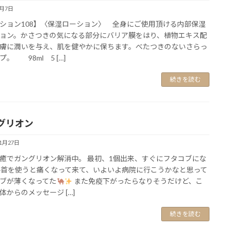
2月7日
ション108】〈保湿ローション〉 全身にご使用頂ける内部保湿
ョン。かさつきの気になる部分にバリア膜をはり、植物エキス配
膚に潤いを与え、肌を健やかに保ちます。べたつきのないさらっ
。 98ml 5 […]
続きを読む
グリオン
11月27日
癒でガングリオン解消中。 最初、1個出来、すぐにフタコブにな
手首を使うと痛くなって来て、いよいよ病院に行こうかなと思って
ブが薄くなってた
また免疫下がったらなりそうだけど、こ
体からのメッセージ […]
続きを読む