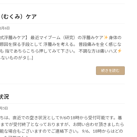
（むくみ）ケア
11月6日
式浮腫みケア】 最近マイブーム（研究）の浮腫みケア
身体の
原因を探る手段として 浮腫みを考える。 普段痛みを全く感じな
も 指であちらこちら押してみて下さい。 不調な方は痛いハズ
ないものがタ […]
続きを読む
状況
9月5日
ちは、直近での空き状況として9/6の18時から受付可能です。基
時までが受付終了となっておりますが、お問い合わせ頂きましたら
能な場合もございますのでご連絡下さい。 9/6、18時からはどの