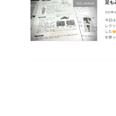
足も
サロンのNEWS
2023年
今日は
レクソ
した
を使っ