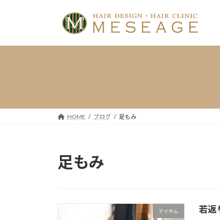
コ
ナ
ン
ビ
テ
ゲ
ン
ー
ツ
シ
へ
ョ
ス
ン
キ
に
ッ
移
プ
動
HOME
ブログ
足もみ
足もみ
若返
アイテム