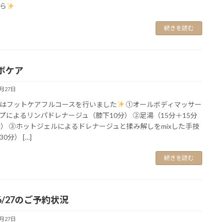
ら
続きを読む
ボケア
6月27日
はフットケアフルコースを行いました
①オールボディマッサー
プによるリンパドレナージュ（膝下10分） ②足湯（15分＋15分
分） ③ホットジェルによるドレナージュと揉み解しをmixした手技
0分） […]
続きを読む
6/27のご予約状況
6月27日