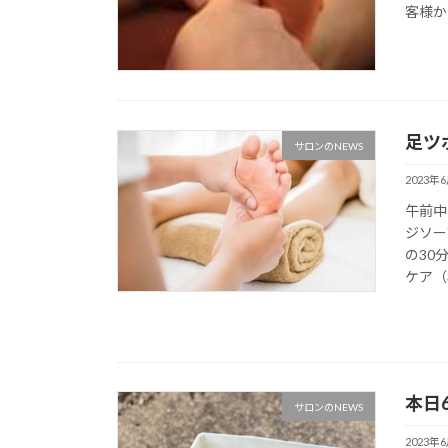
客様か
足ツ
サロンのNEWS
2023年
午前中
ジソー
の30
ケア（3
本日
サロンのNEWS
2023年