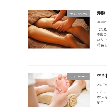
浮腫
サロンのNEWS
2023年
【吉原
不調の
い方で
要ら
空き
サロンのNEWS
2023年
こんに
本16
受付可