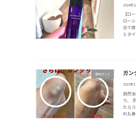
2024年
【ロー
ローシ
合で皮
とタイプ
ガン
身体のこと
2023年
自然治
り、 
たらコ
れも身