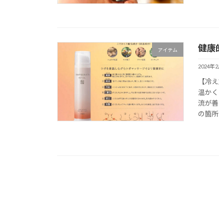
健康
アイテム
2024年
【冷え
温かく
流が善
の箇所