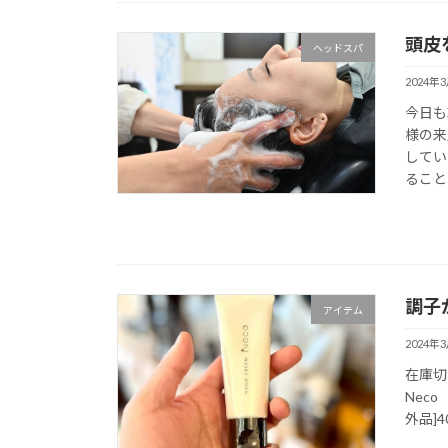
頭皮
ヘッドスパ
2024年
今日も
様の来
してい
ること
調子
アイテム
2024年
在庫切
Nec
外品]4