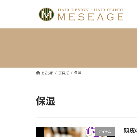
コ
ナ
ン
ビ
テ
ゲ
ン
ー
ツ
シ
へ
ョ
ス
ン
キ
に
ッ
移
プ
動
HOME
ブログ
保湿
保湿
頭皮
アイテム