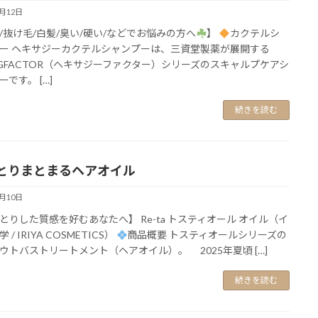
2月12日
/抜け毛/白髪/臭い/硬い/などでお悩みの方へ
】
カクテルシ
ー ヘキサジーカクテルシャンプーは、三資堂製薬が展開する
AGFACTOR（ヘキサジーファクター）シリーズのスキャルプケアシ
です。 […]
続きを読む
とりまとまるヘアオイル
2月10日
とりした質感を好むあなたへ】 Re-ta トスティオール オイル（イ
 / IRIYA COSMETICS）
商品概要 トスティオールシリーズの
ウトバストリートメント（ヘアオイル）。 2025年夏頃 […]
続きを読む