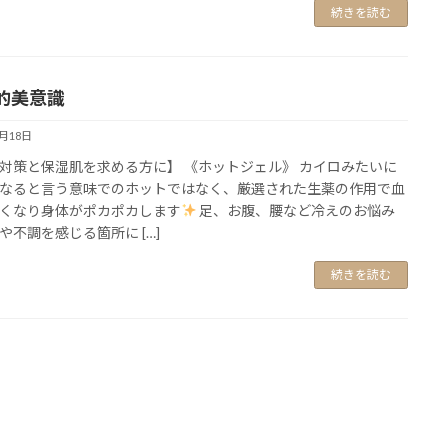
続きを読む
的美意識
2月18日
対策と保湿肌を求める方に】 《ホットジェル》 カイロみたいに
なると言う意味でのホットではなく、厳選された生薬の作用で血
くなり身体がポカポカします
足、お腹、腰など冷えのお悩み
や不調を感じる箇所に […]
続きを読む