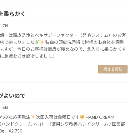
を柔らかく
3月7日
朝一は頭皮洗浄とヘキサジーファクター（発毛システム）のお客
店で始まりました
独自の頭皮洗浄術で皆様のお身体を調整
ますが、今日のお客様は頭皮が硬めなので、念入りに柔らかくす
に意識をおき施術しまし […]
続きを読む
がよいので
3月6日
れのため再発注
次回入荷は金曜日です
HAND CREAM
o（ハンドクリーム ネコ） [薬用シワ改善ハンドクリーム / 医薬部
0g ¥2,750