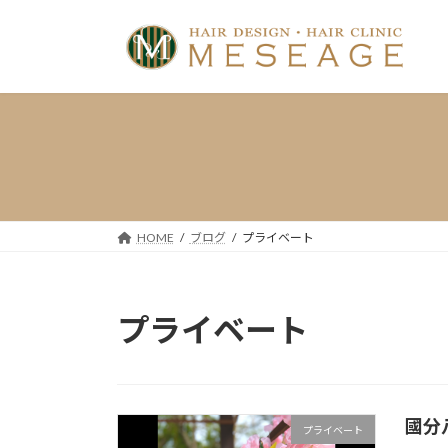
コ
ナ
ン
ビ
テ
ゲ
ン
ー
ツ
シ
へ
ョ
ス
ン
キ
に
ッ
移
プ
動
HOME
ブログ
プライベート
プライベート
國分
プライベート