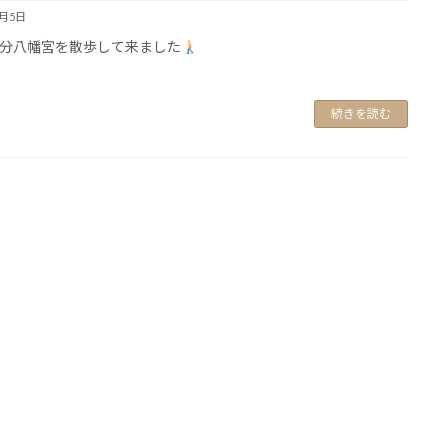
4月5日
分八幡宮を散歩して来ました
続きを読む