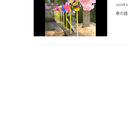
2024年
春の國