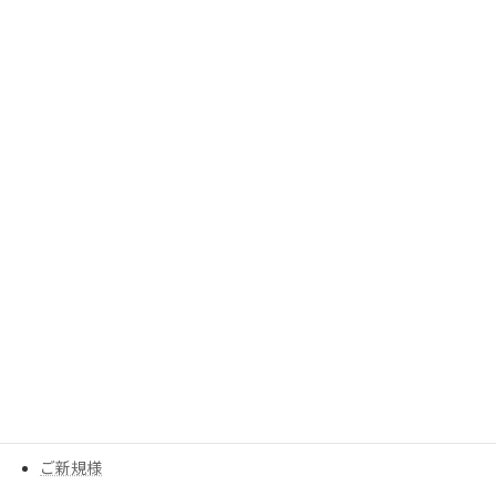
2023年8月
2023年7月
2023年6月
2023年5月
2023年3月
カテゴリー
MESEAGEガーデン
YouTube
アイテム
ウイッグ
コスメ
ご新規様