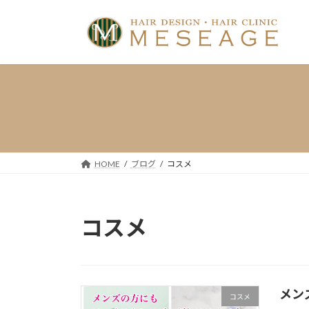
コ
ナ
ン
ビ
テ
ゲ
ン
ー
ツ
シ
へ
ョ
ス
ン
キ
に
ッ
移
プ
動
HOME
ブログ
コスメ
コスメ
メン
コスメ