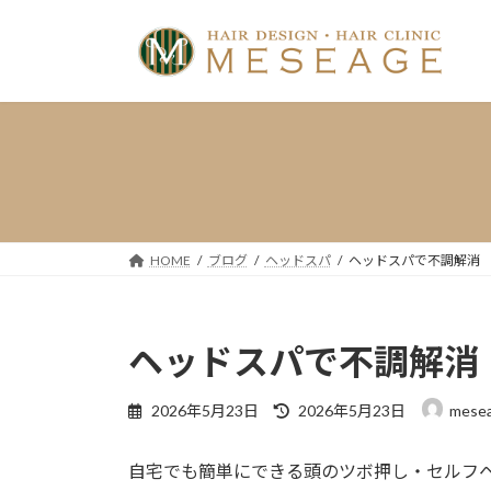
コ
ナ
ン
ビ
テ
ゲ
ン
ー
ツ
シ
へ
ョ
ス
ン
キ
に
ッ
移
プ
動
HOME
ブログ
ヘッドスパ
ヘッドスパで不調解消
ヘッドスパで不調解消
最
2026年5月23日
2026年5月23日
mese
終
更
自宅でも簡単にできる頭のツボ押し・セルフ
新