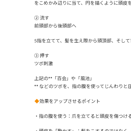
をこめかみ辺りに当て、円を描くように頭皮
② 流す
前頭部から後頭部へ
5指を立てて、髪を生え際から頭頂部、そして
③ 押す
ツボ刺激
上記の**「百会」や「風池」
** などのツボを、指の腹を使ってじんわりと
効果をアップさせるポイント
・指の腹を使う：爪を立てると頭皮を傷つけ
・頭皮を「動かす」：髪をこするのではなく