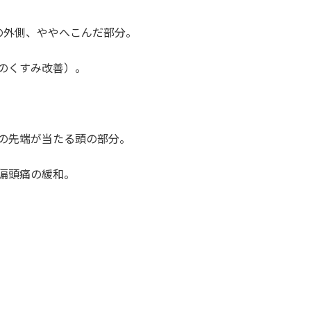
肉の外側、ややへこんだ部分。
顔のくすみ改善）。
上の先端が当たる頭の部分。
、偏頭痛の緩和。