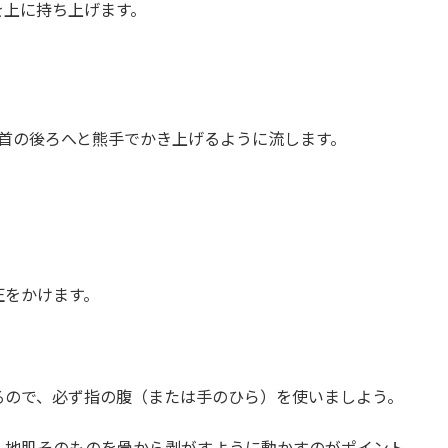
を上に持ち上げます。
首の後ろへと熊手でかき上げるように流します。
圧をかけます。
るので、必ず指の腹（または手のひら）を使いましよう。
、地肌そのものを骨から剥がすように動かすのがポイント