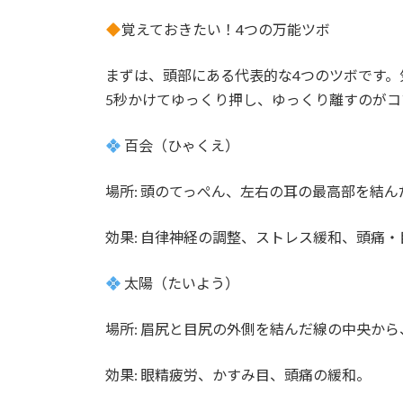
日
時
覚えておきたい！4つの万能ツボ
:
まずは、頭部にある代表的な4つのツボです。
5秒かけてゆっくり押し、ゆっくり離すのがコ
百会（ひゃくえ）
場所: 頭のてっぺん、左右の耳の最高部を結
効果: 自律神経の調整、ストレス緩和、頭痛
太陽（たいよう）
場所: 眉尻と目尻の外側を結んだ線の中央か
効果: 眼精疲労、かすみ目、頭痛の緩和。