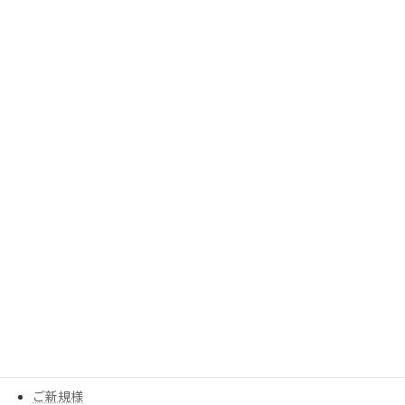
2023年8月
2023年7月
2023年6月
2023年5月
2023年3月
カテゴリー
MESEAGEガーデン
YouTube
アイテム
ウイッグ
コスメ
ご新規様