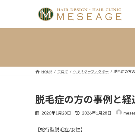
コ
ナ
ン
ビ
テ
ゲ
ン
ー
ツ
シ
へ
ョ
ス
ン
キ
に
ッ
移
プ
動
HOME
ブログ
ヘキサジーファクター
脱毛症の方
脱毛症の方の事例と経
最
2026年1月28日
2026年1月28日
mese
終
更
【蛇行型脱毛症/女性】
新