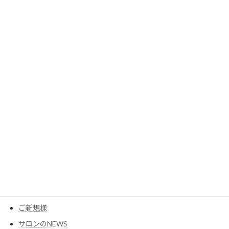
2023年7月
2023年6月
2023年5月
2023年3月
カテゴリー
MESEAGEガーデン
YouTube
アイテム
ウイッグ
コスメ
ご新規様
サロンのNEWS