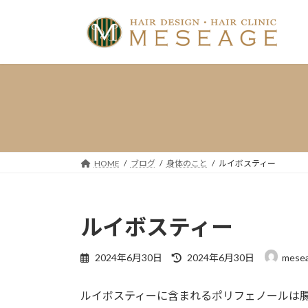
コ
ナ
ン
ビ
テ
ゲ
ン
ー
ツ
シ
へ
ョ
ス
ン
キ
に
ッ
移
プ
動
HOME
ブログ
身体のこと
ルイボスティー
ルイボスティー
最
2024年6月30日
2024年6月30日
mese
終
更
ルイボスティーに含まれるポリフェノールは
新