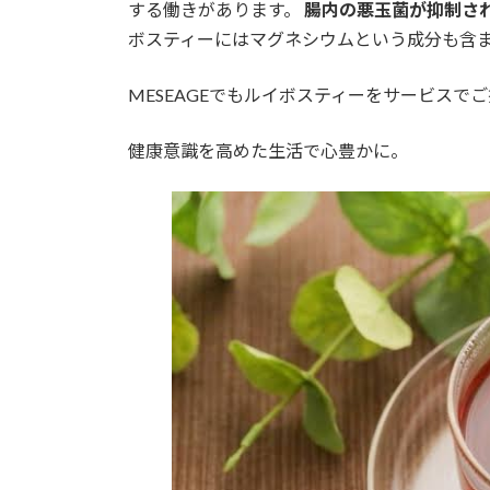
日
する働きがあります。
腸内の悪玉菌が抑制さ
時
ボスティーにはマグネシウムという成分も含
:
MESEAGEでもルイボスティーをサービスで
健康意識を高めた生活で心豊かに。