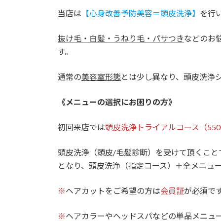
当店は
【心身改善予防美容＝頭皮洗浄】
を行
抜け毛・白髪・うねり毛・パサつき
などのお
す。
通常の
美容室形態
とは少し異なり、頭皮洗浄
《メニューの選択にお困りの方》
初回来店では
頭皮洗浄トライアルコース（5500
頭皮洗浄（頭皮/毛髪診断）を受けて頂くこと
となり、頭皮洗浄（指定コース）＋全メニュ
※
ヘアカットをご希望の方は
会員証
が必須で
※
ヘアカラーやヘッドスパなどの単品メニュ