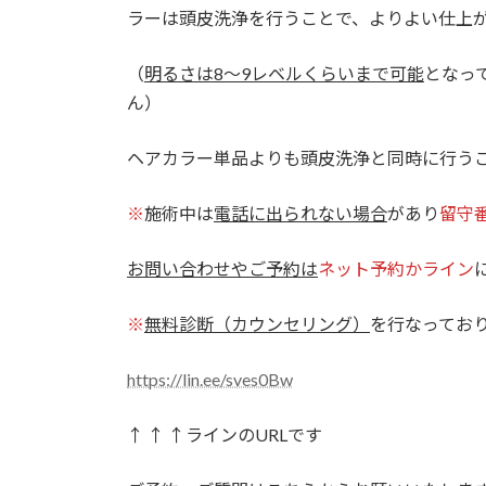
ラーは頭皮洗浄を行うことで、よりよい仕上
（
明るさは8～9レベルくらいまで可能
となっ
ん）
ヘアカラー単品よりも頭皮洗浄と同時に行う
※
施術中は
電話に出られない場合
があり
留守
お問い合わせやご予約は
ネット予約かライン
※
無料診断（カウンセリング）
を行なってお
https://lin.ee/sves0Bw
↑ ↑ ↑ラインのURLです