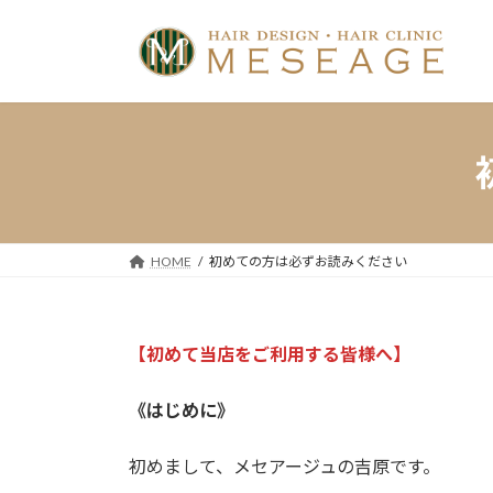
コ
ナ
ン
ビ
テ
ゲ
ン
ー
ツ
シ
へ
ョ
ス
ン
キ
に
ッ
移
プ
動
HOME
初めての方は必ずお読みください
【初めて当店をご利用する皆様へ】
《はじめに》
初めまして、メセアージュの吉原です。